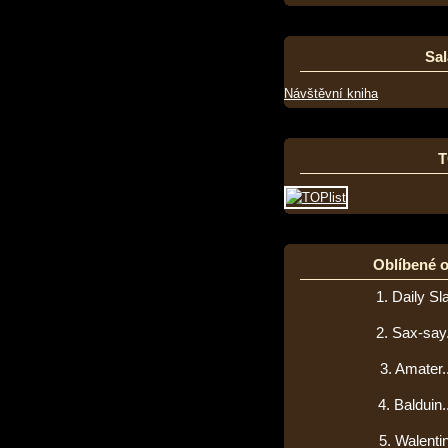
Sal
Návštěvní kniha
T
Oblíbené 
1. Daily Sla
2. Sax-say...
3. Amater...
4. Balduin...
5. Walentine