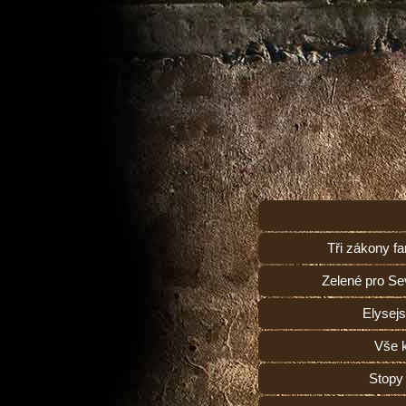
Tři zákony f
Zelené pro S
Elysejs
Vše k
Stopy