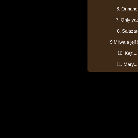
6. Onnanoko
7. Only yao
8. Salazaret
9.Milwa a její
10. Kejt......
11. Mary.....