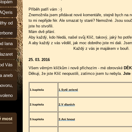
Stopám
Příběh patří vám :-)
 AQeris
Znemožnila jsem přidávat nové komentáře, stejně bych na 
to mi nepřijde fér. Ale smazat ty staré? Nemožné. Jsou souč
běhy od
jste ho stvořili.
Mám dvě přání.
erbone
Aby každý, kdo hledá, našel svůj Klíč, takový, jaký ho potře
A aby každý z vás věděl, jak moc dobrého jste mi dali. Js
d Iana
Každý z vás je majákem v bouři.
lazaret
25. 03. 2016
od Vás
Všem věrným klíčkům i nově příchozím - mé obrovské
DĚK
Děkuji, že jste Klíč neopustili, zatímco jsem tu nebyla.
Jste
a aneb
hovoru,
1.kapitola
1.Sytě zelené
ovoleno
2.kapitola
2.V dlaních
ý most
3.kapitola
3.Ani hnout