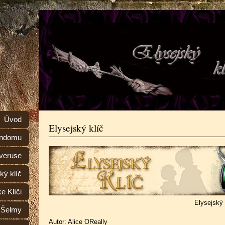
Úvod
Elysejský klíč
andomu
everuse
ký klíč
e Klíči
Elysejský k
 Šelmy
Autor: Alice OReally