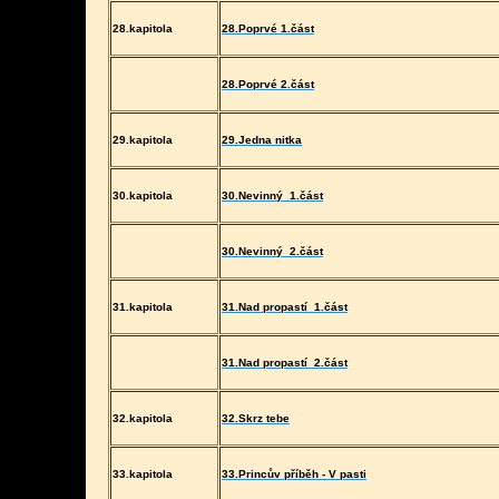
28.kapitola
28.Poprvé 1.část
28.Poprvé 2.část
29.kapitola
29.Jedna nitka
30.kapitola
30.Nevinný
1.část
30.Nevinný
2.část
31.kapitola
31.Nad propastí
1.část
31.Nad propastí
2.část
32.kapitola
32.Skrz tebe
33.kapitola
33.Princův příběh - V pasti