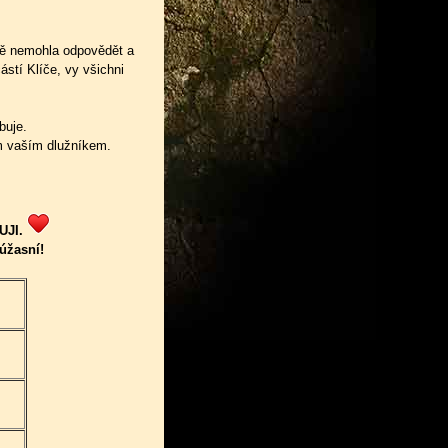
ně nemohla odpovědět a
ástí Klíče, vy všichni
buje.
em vaším dlužníkem.
UJI.
 úžasní!