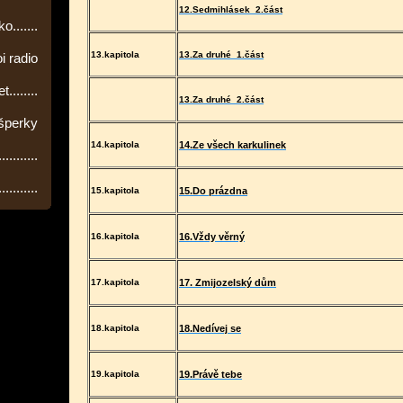
12.Sedmihlásek
2.část
.......
13.kapitola
13.Za druhé
1.část
i radio
........
13.Za druhé
2.část
 šperky
14.kapitola
14.Ze všech karkulinek
.........
.........
15.kapitola
15.Do prázdna
16.kapitola
16.Vždy věrný
17.kapitola
17. Zmijozelský dům
18.kapitola
18.Nedívej se
19.kapitola
19.Právě tebe