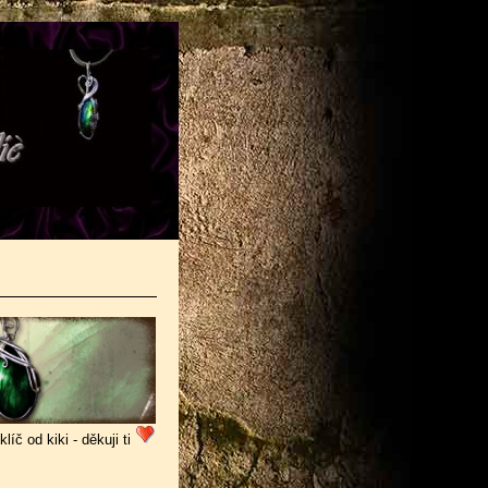
líč od kiki - děkuji ti