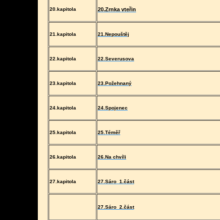
20.kapitola
20.Zrnka vteřin
21.kapitola
21.Nepouštěj
22.kapitola
22.Severusova
23.kapitola
23.Požehnaný
24.kapitola
24.Spojenec
25.kapitola
25.Téměř
26.kapitola
26.Na chvíli
27.kapitola
27.Sáro
1.část
27.Sáro 2.část