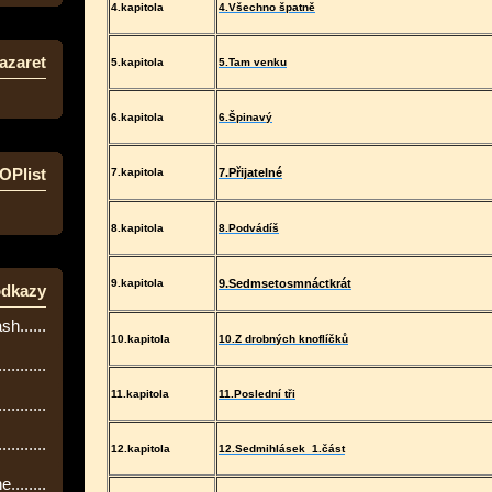
4.kapitola
4.Všechno špatně
azaret
5.kapitola
5.Tam venku
6.kapitola
6.Špinavý
OPlist
7.kapitola
7.Přijatelné
8.kapitola
8.Podvádíš
9.kapitola
9.Sedmsetosmnáctkrát
odkazy
sh......
10.kapitola
10.Z drobných knoflíčků
........
11.kapitola
11.Poslední tři
.........
.........
12.kapitola
12.Sedmihlásek
1.část
........