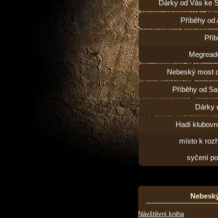
Dárky od Vás ke 
Příběhy od
Pří
Megread
Nebeský most o
Příběhy od Sa
Dárky 
Hadí klubovn
místo k roz
syčení p
Nebesk
Návštěvní kniha