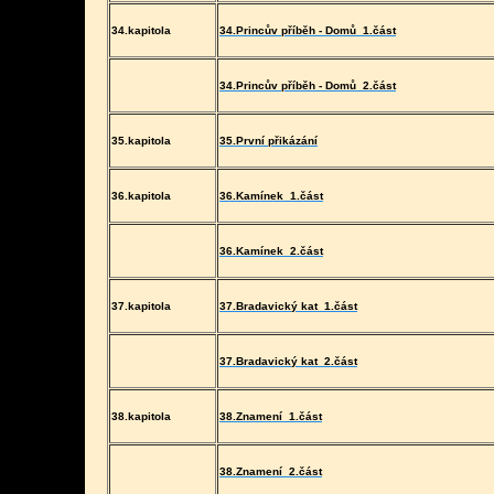
34.kapitola
34.Princův příběh - Domů
1.část
34.Princův příběh - Domů
2.část
35.kapitola
35.První přikázání
36.kapitola
36.Kamínek
1.část
36.Kamínek
2.část
37.kapitola
37.Bradavický kat
1.část
37.Bradavický kat
2.část
38.kapitola
38.Znamení
1.část
38.Znamení
2.část